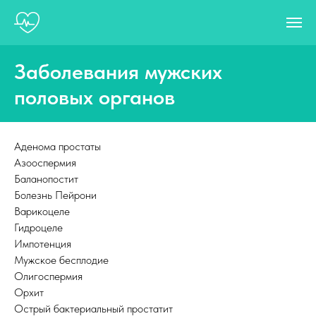
Заболевания мужских
половых органов
Аденома простаты
Азооспермия
Баланопостит
Болезнь Пейрони
Варикоцеле
Гидроцеле
Импотенция
Мужское бесплодие
Олигоспермия
Орхит
Острый бактериальный простатит