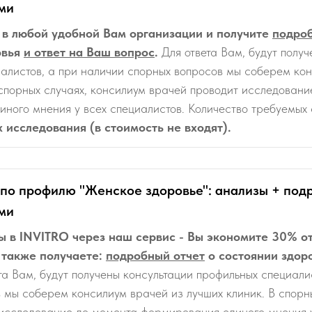
ми
 в любой удобной Вам организации и получите
подроб
овья
и ответ на Ваш вопрос
.
Для ответа Вам, будут полу
алистов, а при наличии спорных вопросов мы соберем ко
 спорных случаях, консилиум врачей проводит исследован
ного мнения у всех специалистов. Количество требуемых
 исследования (в стоимость не входят).
п по профилю "Женское здоровье": анализы + под
ми
ы в INVITRO через наш сервис - Вы экономите 30% от
 также получаете:
подробный отчет
о состоянии здор
та Вам, будут получены консультации профильных специали
 мы соберем консилиум врачей из лучших клиник. В спорн
исследование до момента формирования единого мнения у