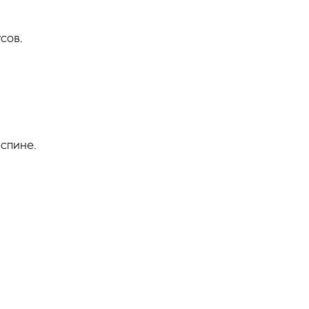
сов.
 спине.