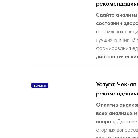
рекомендация
Сдайте анализы
состоянии здор
профильных специ
лучших клиник. В
формирования еди
диагностических
Услуга: Чек-а
Выгодно!
рекомендация
Оплатив анализ
всех анализах и
вопрос.
Для отве
спорных вопросов
врачей проводит 