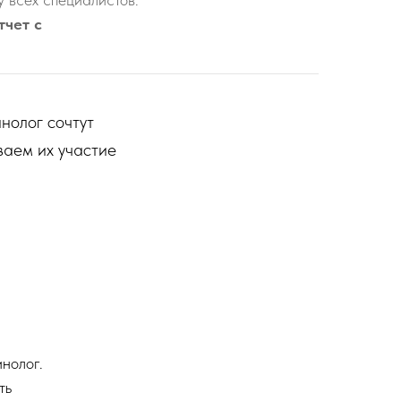
тчет с
нолог сочтут
ваем их участие
нолог.
ть