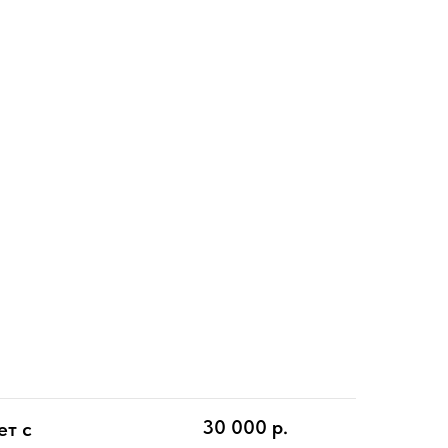
30 000
р.
ет с