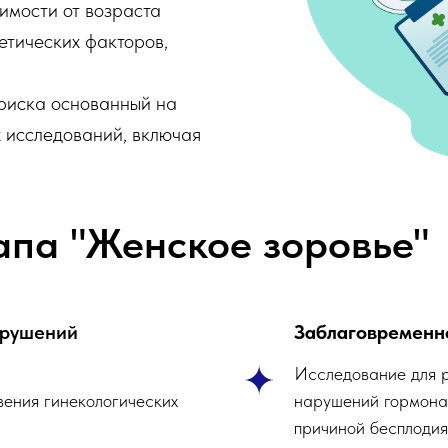
имости от возраста
етических факторов,
 риска основанный на
 исследований, включая
апа "Женское зоровье"
арушений
Заблаговременн
Исследование для 
вения гинекологических
нарушений гормонал
причиной бесплодия