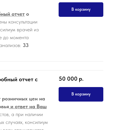
В корзину
ный отчет
о
чены консультации
нсилиум врачей из
ие до момента
 анализов:
33
50 000
р.
робный отчет с
В корзину
 розничных цен на
овья
и ответ на Ваш
стов, а при наличии
ых случаях, консилиум
 всех специалистов.