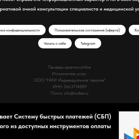
рнативой очной консультации специалиста и медицинской у
ика конфиденциальности
Пользовательское соглашение (оферта)
Ко
Узнать о себе
Telegram
Проверь-диагноз.online
Исполнитель услуг:
ООО "НИИ Индивидуальная терапия"
ИНН 3663174889
Почта: info@indter.ru
вает Систему быстрых платежей (СБП)
ного из доступных инструментов оплаты