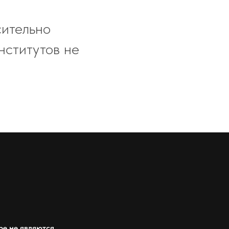
сительно
нститутов не
ре не являются