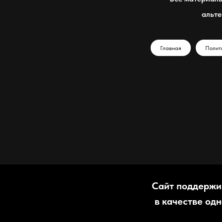
альте
Главная
Полит
Сайт поддержи
в качестве од