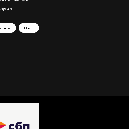
слугой
нтакты
О нас